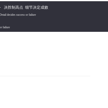
 决胜制高点 细节决定成败
tail decides success or failure
or failure