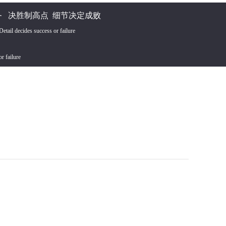
 决胜制高点 细节决定成败
tail decides success or failure
or failure